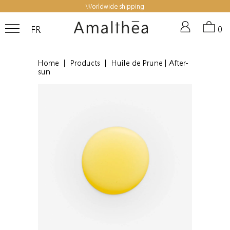
Worldwide shipping
FR
0
Home
|
Products
|
Huile de Prune | After-
sun