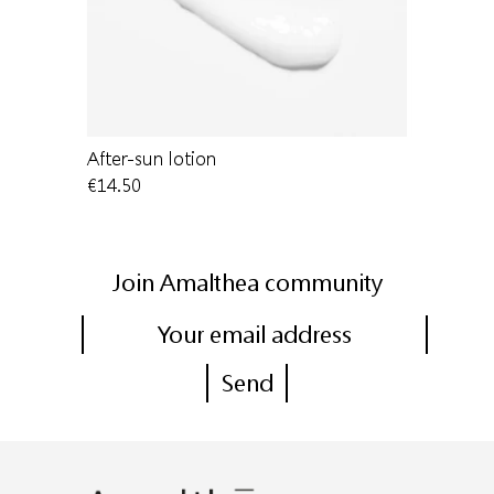
After-sun lotion
Sweet Alm
€14.50
€16.00
Join Amalthea community