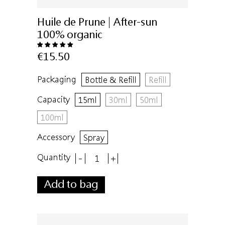
Huile de Prune | After-sun
100% organic
€15.50
Packaging
Bottle & Refill
Refill
Capacity
15ml
30ml
50ml
100ml
Accessory
Spray
Quantity
-
+
Add to bag